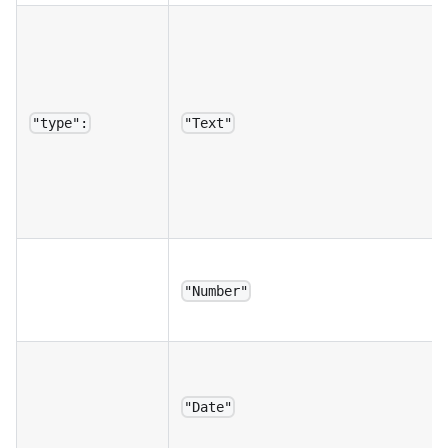
"type":
"Text"
"Number"
"Date"