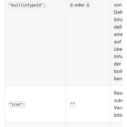
oder
von
6
"builtinTypeId":
0
6
Defek
Inhalt
defini
einen
auf e
überg
Inhalt
der
builti
benöti
Reserv
zukün
"icon":
""
Verwe
bitte 