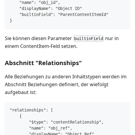
    "name": "obj_id",
    "displayName": "Object ID"
    "builtinField": "ParentContentItemId"
}
Sie können diesen Parameter
nur in
builtinField
einem ContentItem-Feld setzen.
Abschnitt "Relationships"
Alle Beziehungen zu anderen Inhaltstypen werden im
Abschnitt Beziehungen definiert, der wiefolgt
aufgebaut ist:
"relationships": [
    {
        "$type": "contentRelationship",
        "name": "obj_ref",
        "displayName": "Object Ref",