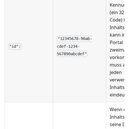
Kennung
(ein 32-s
Code) fü
Inhaltsty
kann im 
"12345678-90ab-
Portal ni
cdef-1234-
"id":
zweimal
567890abcdef"
vorkom
muss als
jeden
verwend
Inhaltst
eindeutig
Wenn ei
Inhaltsty
seine Da