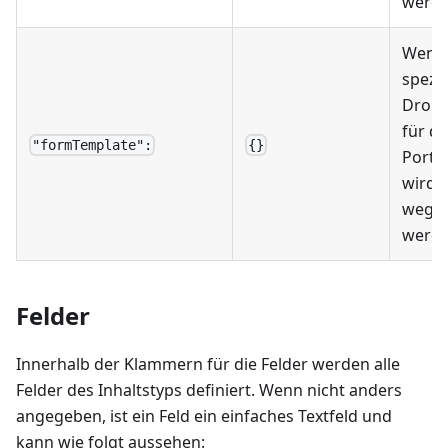
werde
Wenn 
spezie
Dropd
für da
"formTemplate":
{}
Portal
wird, 
wegge
werde
Felder
Innerhalb der Klammern für die Felder werden alle
Felder des Inhaltstyps definiert. Wenn nicht anders
angegeben, ist ein Feld ein einfaches Textfeld und
kann wie folgt aussehen: