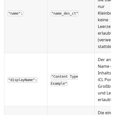
nur
Kleinbuc
"name":
"name_des_ct"
keine
Leerzeic
erlaubt
(verwend
stattdess
Der ange
Name de
Inhaltst
"Content Type
iCL Porta
"displayName":
Example"
Großbuc
und Leer
erlaubt.
Die eind