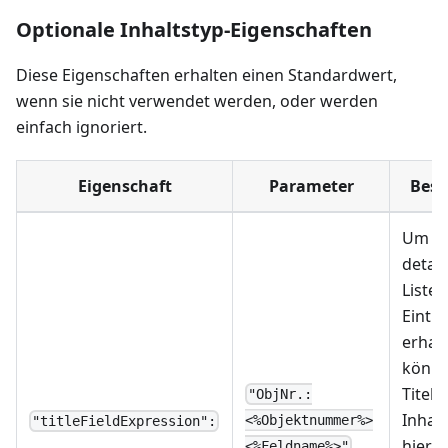
Optionale Inhaltstyp-Eigenschaften
Diese Eigenschaften erhalten einen Standardwert,
wenn sie nicht verwendet werden, oder werden
einfach ignoriert.
Eigenschaft
Parameter
Besc
Um ei
detail
Liste 
Eintr
erhalt
könne
Titel 
"ObjNr.:
Inhal
<%Objektnummer%>
"titleFieldExpression":
hier e
<%Feldname%>"