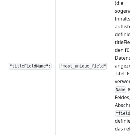
(die
sogenan
Inhaltse
auflistet,
definiert
titleFie
den für 
Datensa
angezei
"titleFieldName":
"most_unique_field"
Titel. Er
verwend
ein
Name
Feldes, 
Abschnit
"fields
definiert
das refe