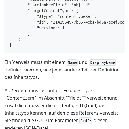
        "foreignKeyField": "obj_id",
        "targetContentType": {
            "$type": "contentTypeRef",
            "id": "21429549-7b35-4cb1-bd6a-ac4f5ea9f
            "version": 1
        }
    }
]
Ein Verweis muss mit einem
und
Name
DisplayName
definiert werden, wie jeder andere Teil der Definition
des Inhaltstyps.
Außerdem muss er auf ein Feld des Typs
"ContentItem" im Abschnitt ""fields"" verweisenund
zusätzlich muss er die eindeutige ID (Guid) des
Inhaltstyps kennen, auf den diese Referenz verweist.
Sie finden die GUID im Parameter
dieser
"id":
anderen JSON-Datei.