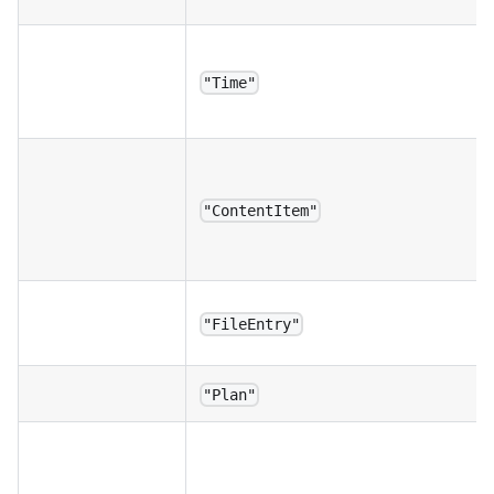
"Time"
"ContentItem"
"FileEntry"
"Plan"