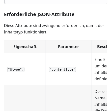
Erforderliche JSON-Attribute
Diese Attribute sind zwingend erforderlich, damit der
Inhaltstyp funktioniert.
Eigenschaft
Parameter
Beschr
Eine Eig
um den j
"$type":
"contentType"
Inhaltst
definier
Der eind
Name de
Inhaltsty
die Date