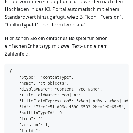
Einige von ihnen sind optional und werden nach dem
Hochladen in das iCL Portal automatisch mit einem
Standardwert hinzugefügt, wie z.B. "icon", "version",
"builtinTypeId" und "formTemplate".
Hier sehen Sie ein einfaches Beispiel für einen
einfachen Inhaltstyp mit zwei Text- und einem
Zahlenfeld.
{
    "$type": "contentType",
    "name": "ct_objects",
    "displayName": "Content Type Name",
    "titleFieldName": "obj_nr",
    "titleFieldExpression": "<%obj_nr%> - <%obj_addr
    "id": "73ee4c51-d99a-4596-9533-2bea4e0c65c5",
    "builtinTypeId": 0,
    "icon": "",
    "version": 1,
    "fields": [