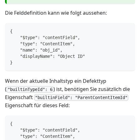
Die Felddefinition kann wie folgt aussehen:
{
    "$type": "contentField",
    "type": "ContentItem",
    "name": "obj_id",
    "displayName": "Object ID"
}
Wenn der aktuelle Inhaltstyp ein Defekttyp
(
) ist, benötigen Sie zusätzlich die
"builtinTypeId": 6
Eigenschaft
"builtinField": "ParentContentItemId"
Eigenschaft für dieses Feld:
{
    "$type": "contentField",
    "type": "ContentItem",