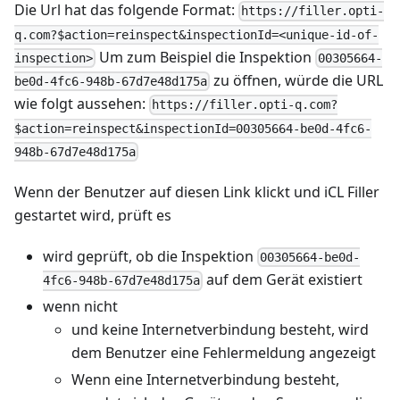
Die Url hat das folgende Format:
https://filler.opti-
q.com?$action=reinspect&inspectionId=<unique-id-of-
Um zum Beispiel die Inspektion
inspection>
00305664-
zu öffnen, würde die URL
be0d-4fc6-948b-67d7e48d175a
wie folgt aussehen:
https://filler.opti-q.com?
$action=reinspect&inspectionId=00305664-be0d-4fc6-
948b-67d7e48d175a
Wenn der Benutzer auf diesen Link klickt und iCL Filler
gestartet wird, prüft es
wird geprüft, ob die Inspektion
00305664-be0d-
auf dem Gerät existiert
4fc6-948b-67d7e48d175a
wenn nicht
und keine Internetverbindung besteht, wird
dem Benutzer eine Fehlermeldung angezeigt
Wenn eine Internetverbindung besteht,