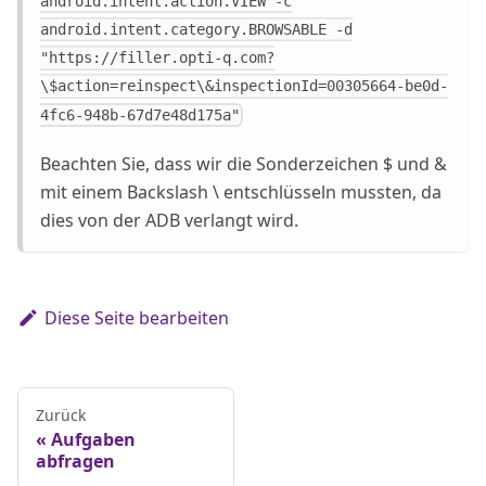
android.intent.action.VIEW -c
android.intent.category.BROWSABLE -d
"https://filler.opti-q.com?
\$action=reinspect\&inspectionId=00305664-be0d-
4fc6-948b-67d7e48d175a"
Beachten Sie, dass wir die Sonderzeichen $ und &
mit einem Backslash \ entschlüsseln mussten, da
dies von der ADB verlangt wird.
Diese Seite bearbeiten
Zurück
Aufgaben
abfragen