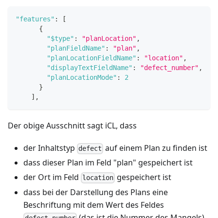
"features"
:
[
{
"$type"
:
"planLocation"
,
"planFieldName"
:
"plan"
,
"planLocationFieldName"
:
"location"
,
"displayTextFieldName"
:
"defect_number"
,
"planLocationMode"
:
2
}
]
,
Der obige Ausschnitt sagt iCL, dass
der Inhaltstyp
auf einem Plan zu finden ist
defect
dass dieser Plan im Feld "plan" gespeichert ist
der Ort im Feld
gespeichert ist
location
dass bei der Darstellung des Plans eine
Beschriftung mit dem Wert des Feldes
(das ist die Nummer des Mangels)
defect_number