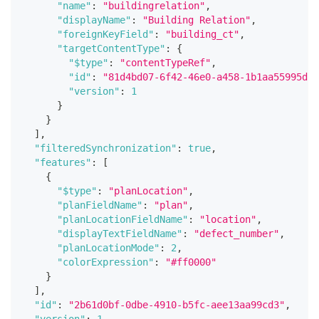
"name"
:
"buildingrelation"
,
"displayName"
:
"Building Relation"
,
"foreignKeyField"
:
"building_ct"
,
"targetContentType"
:
{
"$type"
:
"contentTypeRef"
,
"id"
:
"81d4bd07-6f42-46e0-a458-1b1aa55995d5"
"version"
:
1
}
}
]
,
"filteredSynchronization"
:
true
,
"features"
:
[
{
"$type"
:
"planLocation"
,
"planFieldName"
:
"plan"
,
"planLocationFieldName"
:
"location"
,
"displayTextFieldName"
:
"defect_number"
,
"planLocationMode"
:
2
,
"colorExpression"
:
"#ff0000"
}
]
,
"id"
:
"2b61d0bf-0dbe-4910-b5fc-aee13aa99cd3"
,