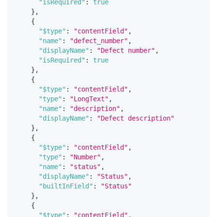
"isRequired"
:
true
}
,
{
"$type"
:
"contentField"
,
"name"
:
"defect_number"
,
"displayName"
:
"Defect number"
,
"isRequired"
:
true
}
,
{
"$type"
:
"contentField"
,
"type"
:
"LongText"
,
"name"
:
"description"
,
"displayName"
:
"Defect description"
}
,
{
"$type"
:
"contentField"
,
"type"
:
"Number"
,
"name"
:
"status"
,
"displayName"
:
"Status"
,
"builtInField"
:
"Status"
}
,
{
"$type"
:
"contentField"
,