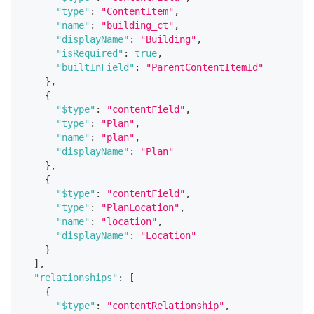
"type"
:
"ContentItem"
,
"name"
:
"building_ct"
,
"displayName"
:
"Building"
,
"isRequired"
:
true
,
"builtInField"
:
"ParentContentItemId"
}
,
{
"$type"
:
"contentField"
,
"type"
:
"Plan"
,
"name"
:
"plan"
,
"displayName"
:
"Plan"
}
,
{
"$type"
:
"contentField"
,
"type"
:
"PlanLocation"
,
"name"
:
"location"
,
"displayName"
:
"Location"
}
]
,
"relationships"
:
[
{
"$type"
:
"contentRelationship"
,