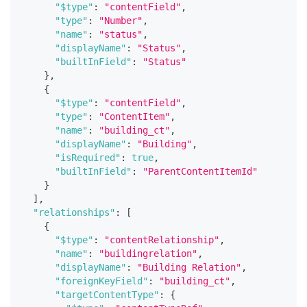
"$type"
:
"contentField"
,
"type"
:
"Number"
,
"name"
:
"status"
,
"displayName"
:
"Status"
,
"builtInField"
:
"Status"
}
,
{
"$type"
:
"contentField"
,
"type"
:
"ContentItem"
,
"name"
:
"building_ct"
,
"displayName"
:
"Building"
,
"isRequired"
:
true
,
"builtInField"
:
"ParentContentItemId"
}
]
,
"relationships"
:
[
{
"$type"
:
"contentRelationship"
,
"name"
:
"buildingrelation"
,
"displayName"
:
"Building Relation"
,
"foreignKeyField"
:
"building_ct"
,
"targetContentType"
:
{