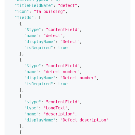
"titleFieldName"
:
"defect"
,
"icon"
:
"fa-building"
,
"fields"
:
[
{
"$type"
:
"contentField"
,
"name"
:
"defect"
,
"displayName"
:
"Defect"
,
"isRequired"
:
true
}
,
{
"$type"
:
"contentField"
,
"name"
:
"defect_number"
,
"displayName"
:
"Defect number"
,
"isRequired"
:
true
}
,
{
"$type"
:
"contentField"
,
"type"
:
"LongText"
,
"name"
:
"description"
,
"displayName"
:
"Defect description"
}
,
{