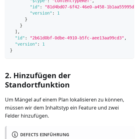
"$type"
:
"contentTypeRef"
,
"id"
:
"81d4bd07-6f42-46e0-a458-1b1aa55995d5"
"version"
:
1
}
}
]
,
"id"
:
"2b61d0bf-0dbe-4910-b5fc-aee13aa99cd3"
,
"version"
:
1
}
2. Hinzufügen der
Standortfunktion
Um Mängel auf einem Plan lokalisieren zu können,
müssen wir dem Inhaltstyp ein Feature und zwei
Felder hinzufügen.
DEFECTS EINFÜHRUNG