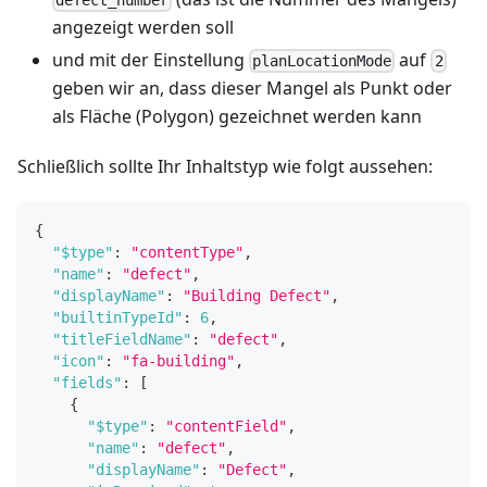
angezeigt werden soll
und mit der Einstellung
auf
planLocationMode
2
geben wir an, dass dieser Mangel als Punkt oder
als Fläche (Polygon) gezeichnet werden kann
Schließlich sollte Ihr Inhaltstyp wie folgt aussehen:
{
"$type"
:
"contentType"
,
"name"
:
"defect"
,
"displayName"
:
"Building Defect"
,
"builtinTypeId"
:
6
,
"titleFieldName"
:
"defect"
,
"icon"
:
"fa-building"
,
"fields"
:
[
{
"$type"
:
"contentField"
,
"name"
:
"defect"
,
"displayName"
:
"Defect"
,