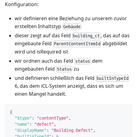
Konfiguration:
wir definieren eine Beziehung zu unserem zuvor
erstellten Inhaltstyp
Gebäude
dieser zeigt auf das Feld
, das auf das
building_ct
eingebaute Feld
abgebildet
ParentContentItemId
wird und isRequired ist
wir ordnen auch das Feld
dem
status
eingebauten Feld
zu
Status
und definieren schließlich das Feld
builtInTypeId
6, das dem iCL-System anzeigt, dass es sich um
einen Mangel handelt.
{
"$type"
:
"contentType"
,
"name"
:
"defect"
,
"displayName"
:
"Building Defect"
,
"builtinTypeId"
:
6
,